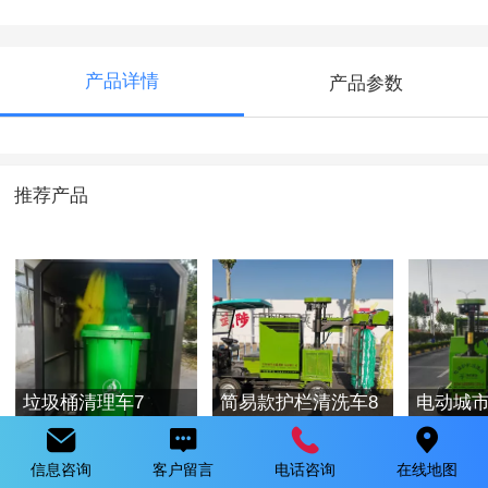
产品详情
产品参数
推荐产品
垃圾桶清理车7
简易款护栏清洗车8
电动城
车（第
信息咨询
客户留言
电话咨询
在线地图